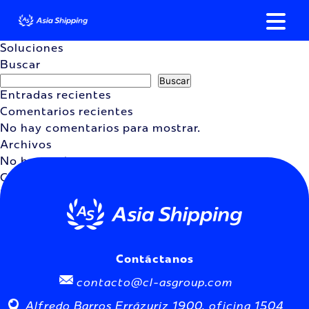
Skip
to
content
Soluciones
Buscar
Buscar
Entradas recientes
Comentarios recientes
No hay comentarios para mostrar.
Archivos
No hay archivos que mostrar.
Categorías
No hay categorías
Contáctanos
contacto@cl-asgroup.com
Alfredo Barros Errázuriz 1900, oficina 1504